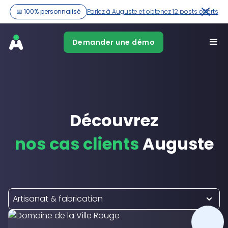
📅 100% personnalisé
Parlez à Auguste et obtenez 12 posts offerts
Demander une démo
Découvrez
nos cas clients
Auguste
Artisanat & fabrication