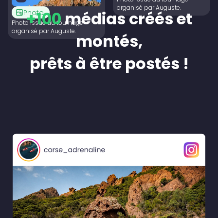
organisé par Auguste.
Photo
+100
médias créés et
Photo issue du tournage
organisé par Auguste.
montés,
prêts à être postés !