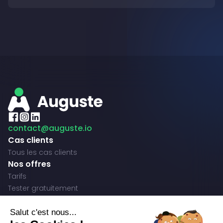
contact@auguste.io
Cas clients
Tous les cas clients
Nos offres
Tarifs
Tester gratuitement
Fonctionnalités
Production de contenu
Salut c'est nous...