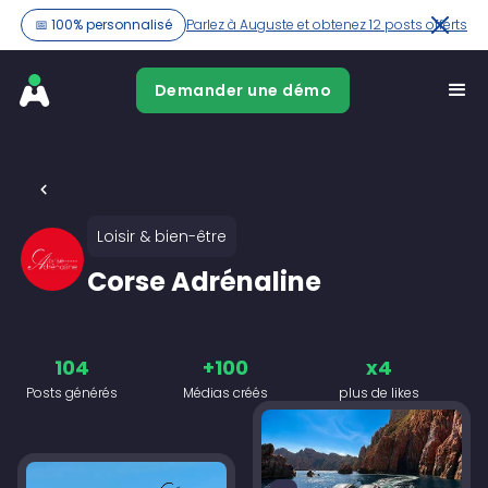
📅 100% personnalisé
Parlez à Auguste et obtenez 12 posts offerts
Demander une démo
Loisir & bien-être
Corse Adrénaline
104
+100
x4
Posts générés
Médias créés
plus de likes