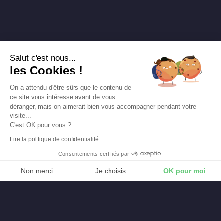
Salut c'est nous...
les Cookies !
On a attendu d'être sûrs que le contenu de
ce site vous intéresse avant de vous
déranger, mais on aimerait bien vous accompagner pendant votre
visite...
C'est OK pour vous ?
Lire la politique de confidentialité
Consentements certifiés par
Non merci
Je choisis
OK pour moi
Axeptio consent
Plateforme de Gestion du Consentement : Personnalisez vos O
Notre plateforme vous permet d'adapter et de gérer vos paramètr