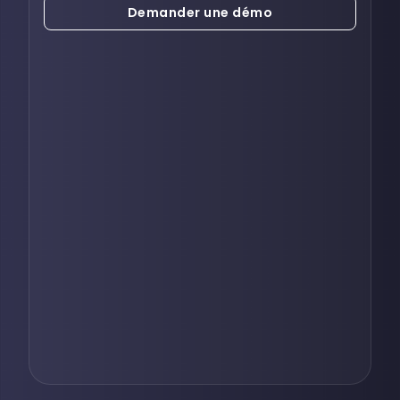
4 publications /
4 publications /
Demander une démo
semaine
semaine
pour vos réseaux sociaux
pour vos réseaux sociaux
200 médias créés
200 médias créés
48 vidéos, 160 photos et GIFs
48 vidéos, 160 photos et GIFs
livrés dans l’année pour
livrés dans l’année pour
booster vos publications
booster vos publications
100 médias créés
100 médias créés
24 vidéos, 80 photos et GIFs
24 vidéos, 80 photos et GIFs
livrés dans l’année pour
livrés dans l’année pour
booster vos publications
booster vos publications
52 médias créés
52 médias créés
12 vidéos, 40 photos et GIFs
12 vidéos, 40 photos et GIFs
livrés dans l’année pour
livrés dans l’année pour
booster vos publications
booster vos publications
Calendrier éditorial
Calendrier éditorial
automatique et ajustable à
automatique et ajustable à
volonté
volonté
Publication
Publication
automatique
automatique
vos posts programmés sans
vos posts programmés sans
mention "Réalisé par
mention "Réalisé par
#Auguste"
#Auguste"
Publication
Publication
automatique
automatique