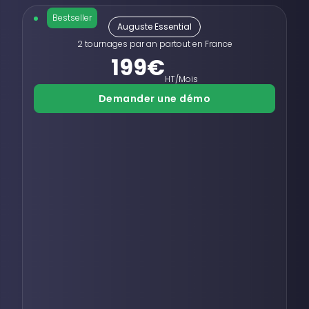
vos posts programmés avec
vos posts programmés avec
mention "Réalisé par
mention "Réalisé par
Bestseller
#Auguste"
#Auguste"
Auguste Essential
Personnalisation
Personnalisation
2 tournages par an partout en France
avancée
avancée
199
€
de vos médias pour plus de
de vos médias pour plus de
style
style
HT/Mois
Modifications
Modifications
Demander une démo
illimitées
illimitées
de vos vidéos (formats,
de vos vidéos (formats,
sous-titres...)
sous-titres...)
Personnalisation
Personnalisation
avancée
avancée
de vos médias, pour plus de
Personnalisation avancée
style
Traduction
Traduction
automatique
automatique
+ 90 langues disponibles
+ 90 langues disponibles
Traduction
Traduction
automatique
automatique
Traduction automatique
+ 90 langues disponibles
Support Auguste dédié
Support Auguste dédié
Support Auguste dédié
Support Auguste dédié
Support Auguste dédié