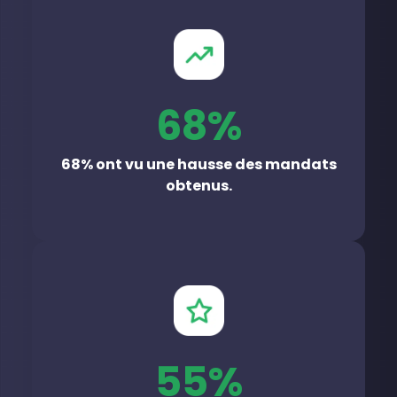
68%
68% ont vu une hausse des mandats
obtenus.
55%